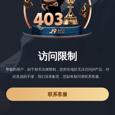
访问限制
尊敬的用户，由于相关法律限制，您所在地区无法访问J9产品，对
此造成的不便，我们深表歉意，您如有疑问请联系客服。
联系客服