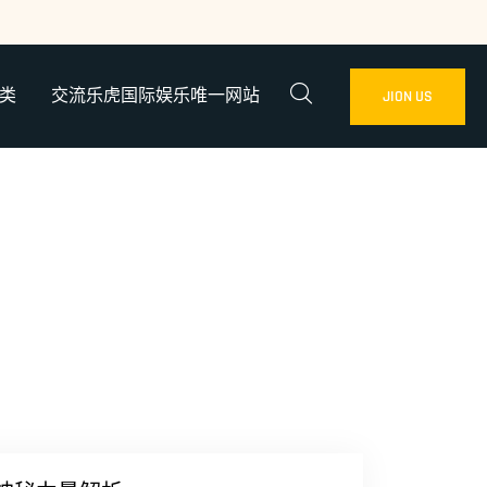
类
交流乐虎国际娱乐唯一网站
JION US