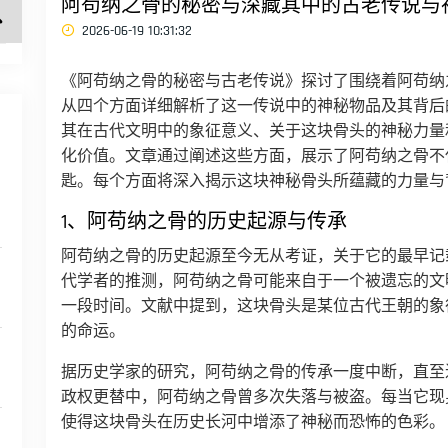
阿苟纳之骨的秘密与深藏其中的古老传说与
2026-06-19 10:31:32
《阿苟纳之骨的秘密与古老传说》探讨了围绕着阿苟纳
从四个方面详细解析了这一传说中的神秘物品及其背后
其在古代文明中的象征意义、关于这块骨头的神秘力量
化价值。文章通过阐述这些方面，展示了阿苟纳之骨不
匙。每个方面将深入揭示这块神秘骨头所蕴藏的力量与
1、阿苟纳之骨的历史起源与传承
阿苟纳之骨的历史起源至今无从考证，关于它的最早记
代学者的推测，阿苟纳之骨可能来自于一个被遗忘的文
一段时间。文献中提到，这块骨头是某位古代王朝的象
的命运。
据历史学家的研究，阿苟纳之骨的传承一度中断，直至
政权更替中，阿苟纳之骨曾多次失落与被盗。每当它现
使得这块骨头在历史长河中增添了神秘而恐怖的色彩。