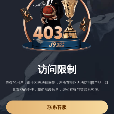
访问限制
尊敬的用户，由于相关法律限制，您所在地区无法访问J9产品，对
此造成的不便，我们深表歉意，您如有疑问请联系客服。
联系客服